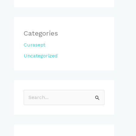
Categories
Curasept
Uncategorized
S
ø
k
e