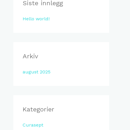
t
Siste innlegg
t
Hello world!
e
r
:
Arkiv
august 2025
Kategorier
Curasept