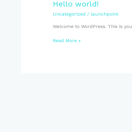
Hello
Hello world!
world!
Uncategorized
/
launchpoint
Welcome to WordPress. This is your f
Read More »